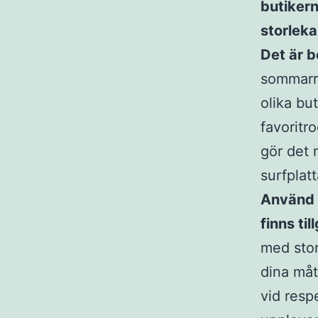
butiker
storleka
Det är b
sommarro
olika bu
favoritro
gör det 
surfplatt
Använd 
finns ti
med stor
dina måt
vid resp