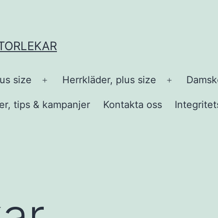
STORLEKAR
us size
Herrkläder, plus size
Damsko
Öppna
Öppna
meny
meny
r, tips & kampanjer
Kontakta oss
Integrite
ar