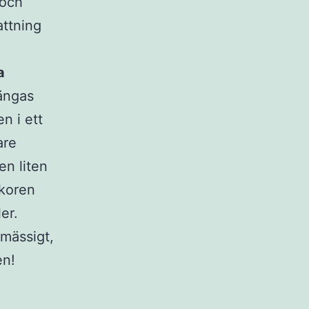
 och
attning
a
rängas
n i ett
are
en liten
lkoren
er.
mässigt,
en!