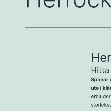
Her
Hitta
Spanar d
ute i kl
erbjuder!
storleks