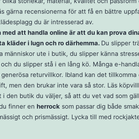
 olika storlekar, material, kvalitet och passform
Läs gärna recensionerna för att få en bättre uppf
lädesplagg du är intresserad av.
 med att handla online är att du kan prova din
ta kläder i lugn och ro därhemma.
Du slipper t
la människor ute i butik, du slipper känna stresse
och du slipper stå i en lång kö. Många e-handl
 generösa returvillkor. Ibland kan det tillkomma 
ift, men den brukar inte vara så stor. Läs köpvil
 i den butik du väljer, så att du vet vad som gäll
du finner en
herrock
som passar dig både smak
mässigt och prismässigt. Lycka till med rockjakt