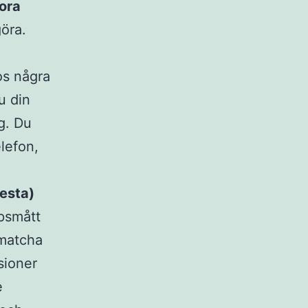
tora
göra.
os några
u din
gg. Du
lefon,
esta)
psmått
 matcha
sioner
e