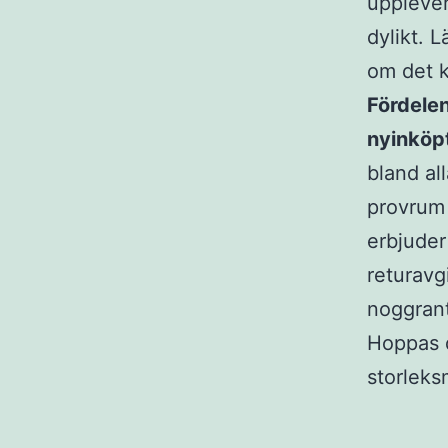
upplever
dylikt. 
om det k
Fördelen
nyinköp
bland al
provrum 
erbjuder
returavg
noggrant
Hoppas 
storleks