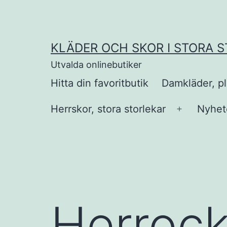
Hoppa
till
innehåll
KLÄDER OCH SKOR I STORA 
Utvalda onlinebutiker
Hitta din favoritbutik
Damkläder, pl
Herrskor, stora storlekar
Nyhete
Öppna
meny
Herrock