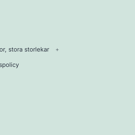
r, stora storlekar
Öppna
meny
tspolicy