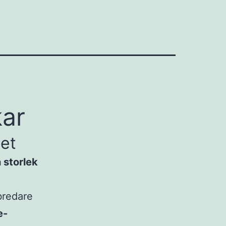
kar
tet
 storlek
 bredare
e-