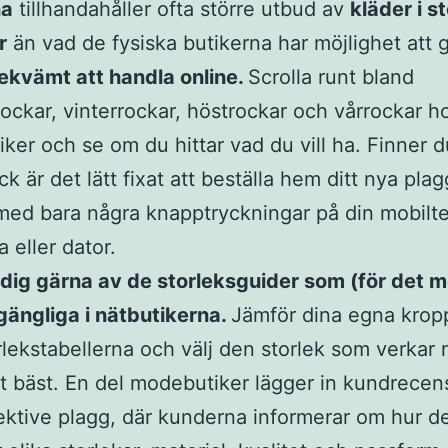
na
tillhandahåller ofta större utbud av
kläder i s
r
än vad de fysiska butikerna har möjlighet att 
ekvämt att handla online.
Scrolla runt bland
ckar, vinterrockar, höstrockar och vårrockar h
tiker och se om du hittar vad du vill ha. Finner d
ck är det lätt fixat att beställa hem ditt nya pla
med bara några knapptryckningar på din mobilte
a eller dator.
dig gärna av de storleksguider som (för det m
llgängliga i nätbutikerna.
Jämför dina egna krop
lekstabellerna och välj den storlek som verkar
t bäst. En del modebutiker lägger in kundrecen
ektive plagg, där kunderna informerar om hur d